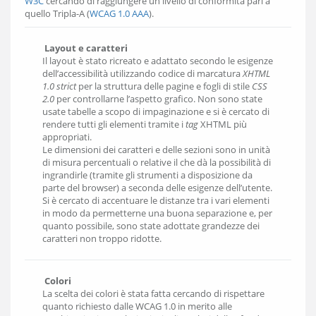
W3C
cercando di raggiungere un livello di conformità pari a
quello Tripla-A (
WCAG 1.0 AAA
).
Layout e caratteri
Il layout è stato ricreato e adattato secondo le esigenze
dell’accessibilità utilizzando codice di marcatura
XHTML
1.0 strict
per la struttura delle pagine e fogli di stile
CSS
2.0
per controllarne l’aspetto grafico. Non sono state
usate tabelle a scopo di impaginazione e si è cercato di
rendere tutti gli elementi tramite i
tag
XHTML più
appropriati.
Le dimensioni dei caratteri e delle sezioni sono in unità
di misura percentuali o relative il che dà la possibilità di
ingrandirle (tramite gli strumenti a disposizione da
parte del browser) a seconda delle esigenze dell’utente.
Si è cercato di accentuare le distanze tra i vari elementi
in modo da permetterne una buona separazione e, per
quanto possibile, sono state adottate grandezze dei
caratteri non troppo ridotte.
Colori
La scelta dei colori è stata fatta cercando di rispettare
quanto richiesto dalle WCAG 1.0 in merito alle