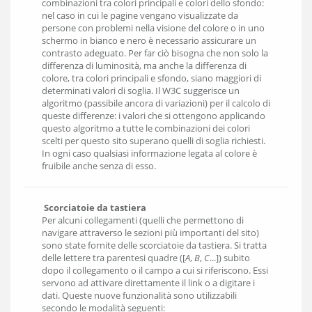
combinazioni tra colori principali e colori dello sfondo:
nel caso in cui le pagine vengano visualizzate da
persone con problemi nella visione del colore o in uno
schermo in bianco e nero è necessario assicurare un
contrasto adeguato. Per far ciò bisogna che non solo la
differenza di luminosità, ma anche la differenza di
colore, tra colori principali e sfondo, siano maggiori di
determinati valori di soglia. Il W3C suggerisce un
algoritmo (passibile ancora di variazioni) per il calcolo di
queste differenze: i valori che si ottengono applicando
questo algoritmo a tutte le combinazioni dei colori
scelti per questo sito superano quelli di soglia richiesti.
In ogni caso qualsiasi informazione legata al colore è
fruibile anche senza di esso.
Scorciatoie da tastiera
Per alcuni collegamenti (quelli che permettono di
navigare attraverso le sezioni più importanti del sito)
sono state fornite delle scorciatoie da tastiera. Si tratta
delle lettere tra parentesi quadre ([
A
,
B
,
C
...]) subito
dopo il collegamento o il campo a cui si riferiscono. Essi
servono ad attivare direttamente il link o a digitare i
dati. Queste nuove funzionalità sono utilizzabili
secondo le modalità seguenti: