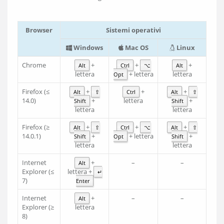
Browser
Sistemi operativi
Windows
Mac OS
Linux
Chrome
+
+
+
Alt
Ctrl
⌥
Alt
lettera
+ lettera
lettera
Opt
Firefox (≤
+
+
+
Alt
⇧
Ctrl
Alt
⇧
14.0)
+
lettera
+
Shift
Shift
lettera
lettera
Firefox (≥
+
+
+
Alt
⇧
Ctrl
⌥
Alt
⇧
14.0.1)
+
+ lettera
+
Shift
Opt
Shift
lettera
lettera
Internet
+
–
–
Alt
Explorer (≤
lettera +
↵
7)
Enter
Internet
+
–
–
Alt
Explorer (≥
lettera
8)