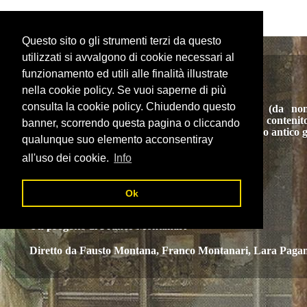
Questo sito o gli strumenti terzi da questo
utilizzati si avvalgono di cookie necessari al
funzionamento ed utili alle finalità illustrate
ARISTARCHUS
nella cookie policy. Se vuoi saperne di più
consulta la cookie policy. Chiudendo questo
Dal nome dell'erudito Aristarco di Samotracia (da no
l'astronomo Aristarco di Samo) Aristarchus è un conteni
banner, scorrendo questa pagina o cliccando
strumenti di lavoro nell'ambito degli studi sul mondo antico g
qualunque suo elemento acconsentiray
all'uso dei cookie.
Info
Università degli studi di Genova
Ok
Un progetto di
Franco Montanari
Diretto da
Fausto Montana, Franco Montanari, Lara Pagan