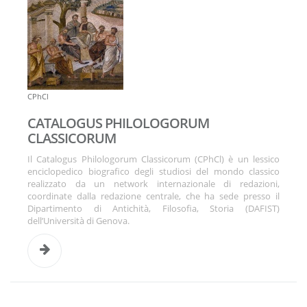
CPhCl
CATALOGUS PHILOLOGORUM
CLASSICORUM
Il Catalogus Philologorum Classicorum (CPhCl) è un lessico
enciclopedico biografico degli studiosi del mondo classico
realizzato da un network internazionale di redazioni,
coordinate dalla redazione centrale, che ha sede presso il
Dipartimento di Antichità, Filosofia, Storia (DAFIST)
dell’Università di Genova.