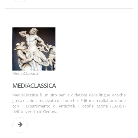
MediaClassica
MEDIACLASSICA
MediaClassica è un sito per la didattica delle lingue antiche
greca e latina, realizzato da Loescher Editore in collaborazione
con il Dipartimento di Antichità, Filosofia, Storia (DAFIST)
dell’Università di Genova.