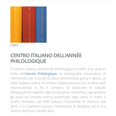
CIAPh
CENTRO ITALIANO DELL’ANNÉE
PHILOLOGIQUE
Il Centro Italiano dell’Année Philologique (CIAPh) è la sede in
Italia dell’
Année Philologique
, la bibliografia sistematica di
riferimento per tutti gli studiosi dell’antichità greca e latina. La
sede italiana opera in stretta collaborazione con le altre sedi
internazionali, e ha il compito di elaborare le schede
bibliografiche relative alla produzione scientifica riguardante
gli studi sul mondo antico pubblicata ogni anno in Italia. Il
CIAPh, fondato nel 1995 presso l'Università di Genova, dal
2019 si è trasferito presso l'Università di Bologna ed è ora
diretto dal Prof. Camillo Neri.