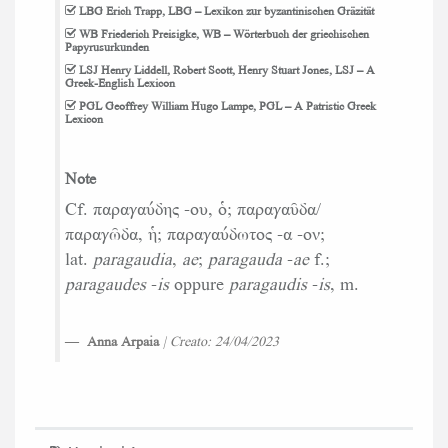
LBG
Erich Trapp, LBG – Lexikon zur byzantinischen Gräzität
WB
Friederich Preisigke, WB – Wörterbuch der griechischen
Papyrusurkunden
LSJ
Henry Liddell, Robert Scott, Henry Stuart Jones, LSJ – A
Greek-English Lexicon
PGL
Geoffrey William Hugo Lampe, PGL – A Patristic Greek
Lexicon
Note
Cf. παραγαύδης -ου, ὁ; παραγαῦδα/
παραγῶδα, ἡ; παραγαύδωτος -α -ον;
lat.
paragaudia
,
ae
;
paragauda
-
ae
f.;
paragaudes
-
is
oppure
paragaudis
-
is
, m.
Anna Arpaia
| Creato: 24/04/2023