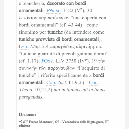
e biancheria,
decorato con bordi
p
ornamentali
:
P
Princ.
II 82 (V
), 38
λωτίκιον παρακαύτωδον “una coperta con
bordi ornamentali” (cf. 43-44) ‖ come
sinonimo per
tuniche
(da intendere come
tuniche provviste di bordi ornamentali
):
Lyd.
Mag.
2.4 παραγώδαις αὐριγάμμοις
“tuniche guarnite di piccoli gamma dorati”
p
(cf. 1.17);
P
Oxy.
LIV 3758 (IV
), 19 τὴν
συνωνὴν τῶν παραγαυδίων “l’acquisto di
tuniche” ‖ riferito specificamente a
bordi
ornamentali
:
Cod.
Iust.
11,9,2 (=
Cod.
Theod.
10,21,2)
aut in tunicis aut in lineis
paragaudas
.
Dizionari
3
GI
Franco Montanari, GI – Vocabolario della lingua greca, III
edizione